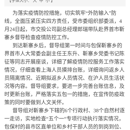
【字体大小：
大
中
小
】
为落实疫情防控措施，切实筑牢“外防输入”防
线，全面压紧压实四方责任，受市委组织部委派，4
月24日起，市交投公司副总经理郎瑞带队赴界首市靳
寨乡督导检查疫情防控工作。
到达靳寨乡后，督导组第一时间与包保靳寨乡的
界首市人大常委会副主任王东升、靳寨乡党委书记陈
征等同志开展座谈，详细了解疫情防控服务工作落实
情况，仔细查看上海人员摸排台账，详细询问返乡人
员隔离情况、近期拟返乡人员情况、在沪人员生活状
况等内容。督导组要求，要进一步完善台账信息，及
时更新台账，严格落实五包一的措施，在宣传防疫政
策的同时要做到人文关怀。
督导组对靳寨乡下辖的6个行政村、38个自然村逐
一走访，实地检查“五个一“专项行动执行落实情况，
包保村的县市区直单位和乡村干部人员的到岗到位、