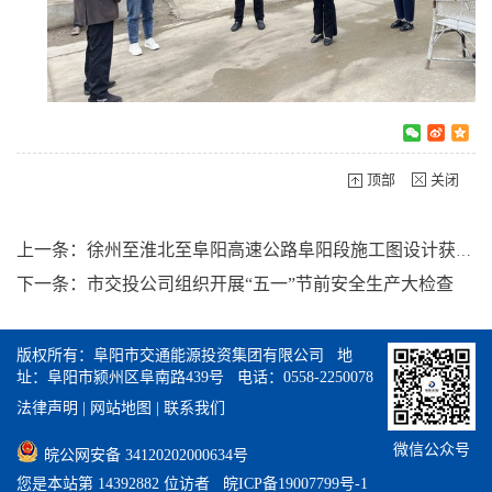
顶部
关闭
上一条：徐州至淮北至阜阳高速公路阜阳段施工图设计获得批复
下一条：市交投公司组织开展“五一”节前安全生产大检查
版权所有：阜阳市交通能源投资集团有限公司 地
址：阜阳市颍州区阜南路439号 电话：0558-2250078
法律声明
|
网站地图
|
联系我们
微信公众号
皖公网安备 34120202000634号
您是本站第 14392882 位访者
皖ICP备19007799号-1