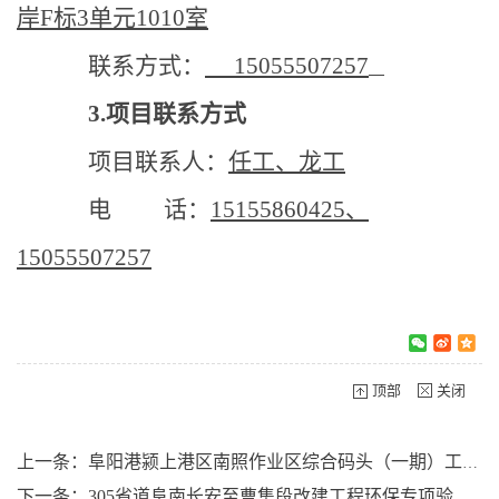
岸
F标3单元1010室
联系方式：
15055507257
3.项目联系方式
项目联系人：
任工、龙
工
电
话：
15155860425、
15055507257
顶部
关闭
上一条：阜阳港颍上港区南照作业区综合码头（一期）工程档案咨询服务
下一条：305省道阜南长安至曹集段改建工程环保专项验收服务项目成